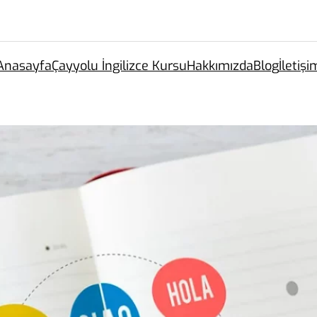
Anasayfa
Çayyolu İngilizce Kursu
Hakkımızda
Blog
İletişi