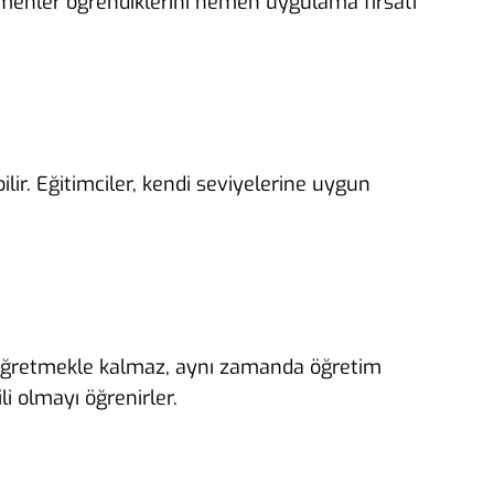
tmenler öğrendiklerini hemen uygulama fırsatı
lir. Eğitimciler, kendi seviyelerine uygun
isi öğretmekle kalmaz, aynı zamanda öğretim
li olmayı öğrenirler.