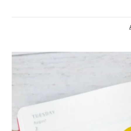
İçeriğe
geç