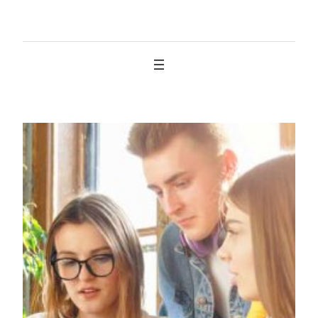
İçeriğe
geç